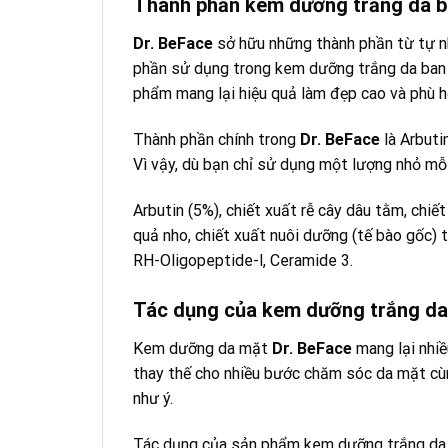
Thành phần kem dưỡng trắng da b
Dr. BeFace
sở hữu những thành phần từ tự nh
phần sử dụng trong kem dưỡng trắng da ba
phẩm mang lại hiệu quả làm đẹp cao và phù h
Thành phần chính trong
Dr. BeFace
là Arbuti
Vì vậy, dù bạn chỉ sử dụng một lượng nhỏ mỗi
Arbutin (5%), chiết xuất rễ cây dâu tằm, chiế
quả nho, chiết xuất nuôi dưỡng (tế bào gốc) t
RH-Oligopeptide-l, Ceramide 3.
Tác dụng của kem dưỡng trắng da
Kem dưỡng da mặt
Dr. BeFace
mang lại nhiề
thay thế cho nhiều bước chăm sóc da mặt cùng
như ý.
Tác dụng của sản phẩm kem dưỡng trắng d