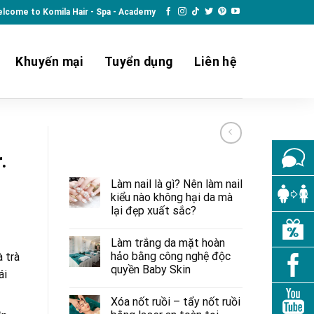
lcome to Komila Hair - Spa - Academy
Khuyến mại
Tuyển dụng
Liên hệ
.
Làm nail là gì? Nên làm nail
kiểu nào không hại da mà
lại đẹp xuất sắc?
Làm trắng da mặt hoàn
hảo bằng công nghệ độc
 trà
quyền Baby Skin
ái
Xóa nốt ruồi – tẩy nốt ruồi