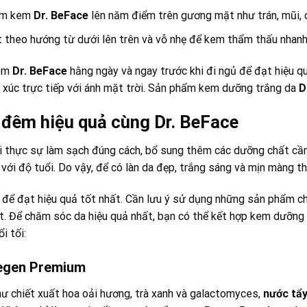
hấm kem
Dr. BeFace
lên năm điểm trên gương mặt như trán, mũi, 
theo hướng từ dưới lên trên và vỗ nhẹ để kem thẩm thấu nhanh
đêm
Dr. BeFace
hằng ngày và ngay trước khi đi ngủ để đạt hiệu q
p xúc trực tiếp với ánh mặt trời. Sản phẩm kem dưỡng trắng da
D
đêm hiệu quả cùng Dr. BeFace
i thực sự làm sạch đúng cách, bổ sung thêm các dưỡng chất cần 
n với độ tuổi. Do vậy, để có làn da đẹp, trắng sáng và mịn màng t
 để đạt hiệu quả tốt nhất. Cần lưu ý sử dụng những sản phẩm c
ất. Để chăm sóc da hiệu quả nhất, bạn có thể kết hợp kem dưỡn
i tối:
Begen Premium
hư chiết xuất hoa oải hương, trà xanh và galactomyces,
nước tẩ