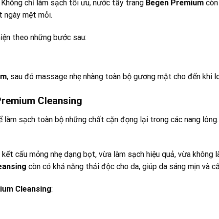
. Không chỉ làm sạch tối ưu, nước tẩy trang
Begen Premium
còn 
t ngày mệt mỏi.
hiện theo những bước sau:
um
, sau đó massage nhẹ nhàng toàn bộ gương mặt cho đến khi lo
Premium Cleansing
ể làm sạch toàn bộ những chất cặn đọng lại trong các nang lông.
 kết cấu mỏng nhẹ dạng bọt, vừa làm sạch hiệu quả, vừa không
eansing
còn có khả năng thải độc cho da, giúp da sáng mịn và c
ium Cleansing
: