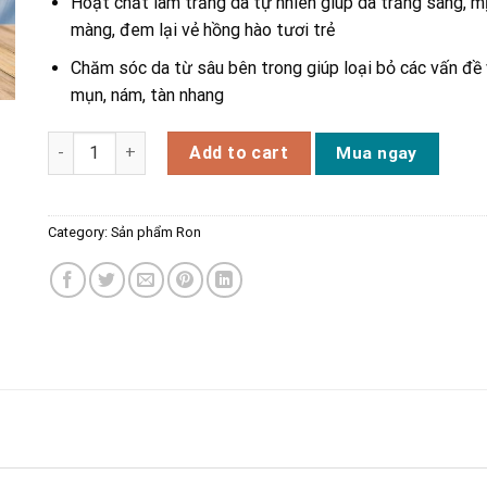
Hoạt chất làm trắng da tự nhiên giúp da trắng sáng, m
màng, đem lại vẻ hồng hào tươi trẻ
Chăm sóc da từ sâu bên trong giúp loại bỏ các vấn đề
mụn, nám, tàn nhang
Kem Dưỡng Trắng Da Ban Đêm Dr. BeFace quantity
Add to cart
Mua ngay
Category:
Sản phẩm Ron