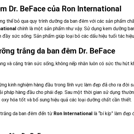
m Dr. BeFace của Ron International
hông thể bỏ qua quy trình dưỡng da ban đêm với các sản phẩm c
national
chính là một sản phẩm như vậy. Sử dụng kem dưỡng ban
n đầy sức sống. Sản phẩm giúp loại bỏ các dấu hiệu tuổi tác hiệu
ỡng trắng da ban đêm Dr. BeFace
màng và căng tràn sức sống, không nếp nhăn luôn có sức thu hút k
ững kinh nghiệm hàng đầu trong lĩnh vực làm đẹp đã cho ra đờ
ải pháp hàng đầu cho phái đẹp. Sau một thời gian sử dụng thườn
oxy hóa tốt và bổ sung hiệu quả các loại dưỡng chất cần thiết.
g trắng da ban đêm đến từ
Ron International
là “bí kíp” làm đẹp