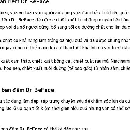
an đêm Dr. BeFace
iên, vừa an toàn với người sử dụng vừa đảm bảo tính hiệu quả c
n đêm
Dr. BeFace
đều được chiết xuất từ những nguyên liệu hàng
ợp với đa số người dùng, bổ sung tối đa dưỡng chất cho làn da c
n, chất có khả năng làm trắng da hiệu quả và đã được chứng nh
 ngày cũng có thể mang lại sự khác biệt khá lớn so với trước khi
t xuất cam thảo, chiết xuất bông cải, chiết xuất rau má, Niacinam
ừ hoa sen, chiết xuất nuôi dưỡng (tế bào gốc) từ nhân sâm, chiết
 ban đêm Dr. BeFace
u tác dụng làm đẹp, tập trung chuyên sâu để chăm sóc làn da c
 lúc. Giúp bạn tiết kiệm thời gian hiệu quả nhưng vẫn có thể s
a ban đêm
Dr. BeFace
có thể kể đến như sau: