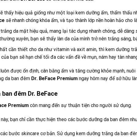
sẽ thấy hiệu quả giống như một loại kem dưỡng ẩm, thẩm thấu n
ce
sẽ nhanh chóng khóa ẩm, và tạo thành lớp nền hoàn hảo cho l
trắng da mặt hiệu quả, mang lại tác dụng nhanh chóng, dễ dàng 
hường xuyên, bạn sẽ thấy làn da của mình trở nên trắng sáng, b
hất cần thiết cho da như vitamin và axit amin, thì kem dưỡng t
a của bạn sẽ hạn chế tối đa các vấn đề về mụn, nám hay tàn nha
 luôn được ổn định, cân bằng ẩm và tăng cường khỏe mạnh, nuôi 
ắng da ban đêm
Dr. BeFace Premium
ngay hôm nay để sở hữu là
 ban đêm Dr. BeFace
Face Premium
còn mang đến sự thuận tiện cho người sử dụng.
này, bạn chỉ cần thực hiện theo các bước dưỡng da ban đêm như
các bước skincare cơ bản. Sử dụng kem dưỡng trắng da ban đ